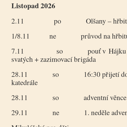
Listopad 2026
2.11 po Olšany – hřbit
1/8.11 ne průvod na hřbitůve
7.11 so pouť v Hájku Slav
svatých + zazimovací brigáda
28.11 so 16:30 přijetí do ka
katedrále
28.11 so adventní věnce
29.11 ne 1. neděle advent