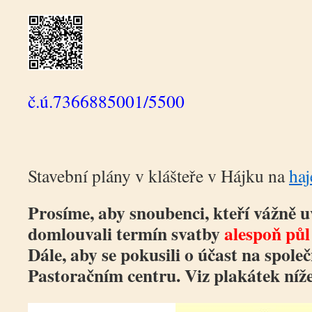
č.ú.7366885001/5500
Stavební plány v klášteře v Hájku na
haj
Prosíme, aby snoubenci, kteří vážně u
domlouvali termín svatby
alespoň půl
Dále, aby se pokusili o účast na spole
Pastoračním centru. Viz plakátek níž