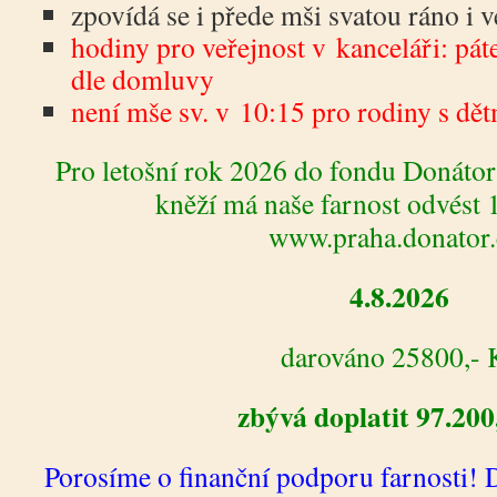
zpovídá se i přede mši svatou ráno i v
hodiny pro veřejnost v kanceláři: pát
dle domluvy
není mše sv. v 10:15 pro rodiny s dě
Pro letošní rok 2026 do fondu Donát
kněží má naše farnost odvést 
www.praha.donator
4.8.2026
darováno 25800,- 
zbývá doplatit 97.20
Porosíme o finanční podporu farnosti!