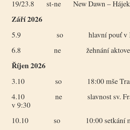
19/23.8 st-ne New Dawn – Hájek – 
Září 2026
5.9 so hlavní pouť v H
6.8 ne žehnání aktovek +
Říjen 2026
3.10 so 18:00 mše Tranzitu
4.10 ne slavnost sv. Františ
v 9:30
10.10 so 10:00 setkání min