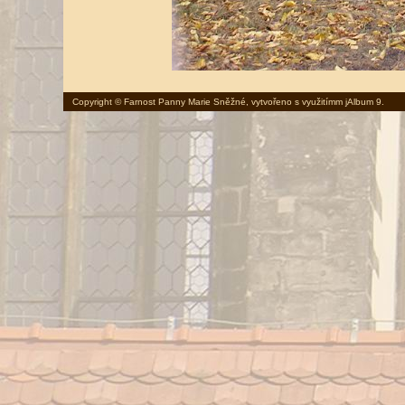
Copyright © Farnost Panny Marie Sněžné, vytvořeno s využitímm
jAlbum 9
.