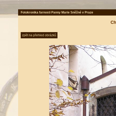
Fotokronika farnosti Panny Marie Sněžné v Praze
Ch
zpět na přehled obrázků