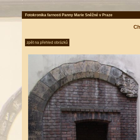
Fotokronika farnosti Panny Marie Sněžné v Praze
Ch
zpět na přehled obrázků