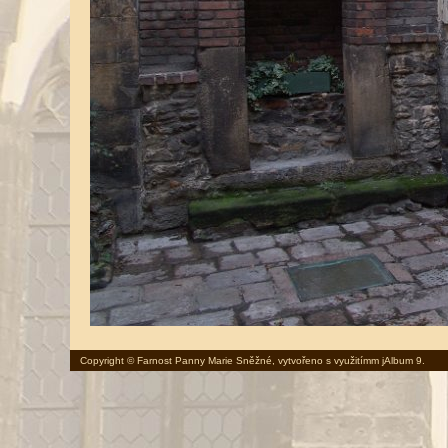
Copyright © Farnost Panny Marie Sněžné, vytvořeno s využitímm
jAlbum 9
.