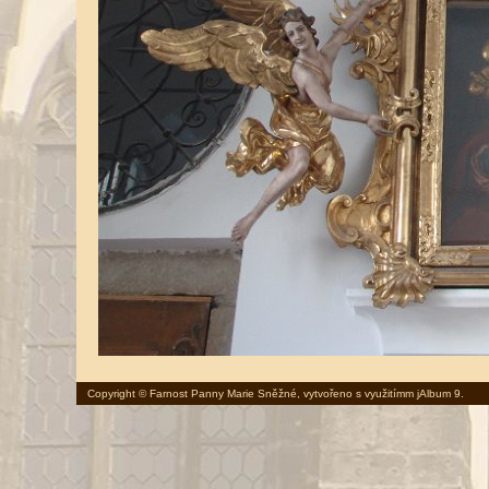
Copyright © Farnost Panny Marie Sněžné, vytvořeno s využitímm
jAlbum 9
.