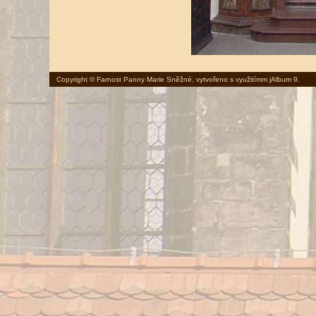
Copyright © Farnost Panny Marie Sněžné, vytvořeno s využitímm
jAlbum 9
.