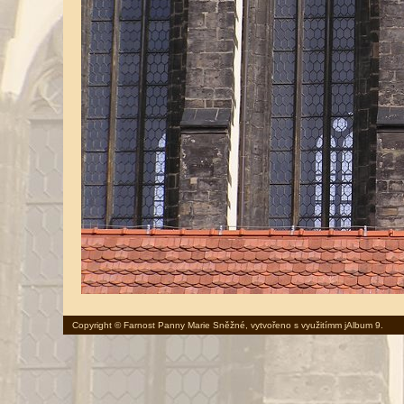
Copyright © Farnost Panny Marie Sněžné, vytvořeno s využitímm
jAlbum 9
.