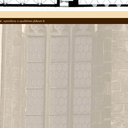
é, vytvořeno s využitímm
jAlbum 9
.