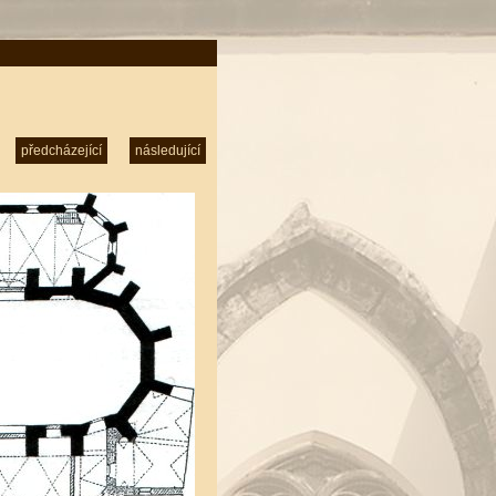
předcházející
následující